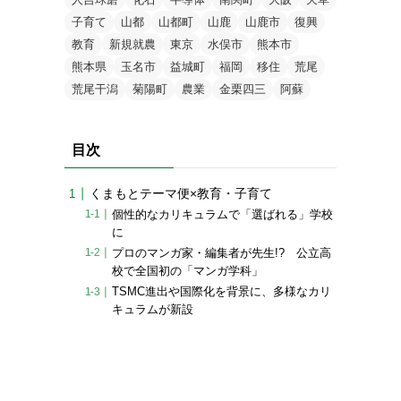
子育て
山都
山都町
山鹿
山鹿市
復興
教育
新規就農
東京
水俣市
熊本市
熊本県
玉名市
益城町
福岡
移住
荒尾
荒尾干潟
菊陽町
農業
金栗四三
阿蘇
目次
くまもとテーマ便×教育・子育て
個性的なカリキュラムで「選ばれる」学校
に
プロのマンガ家・編集者が先生!? 公立高
校で全国初の「マンガ学科」
TSMC進出や国際化を背景に、多様なカリ
キュラムが新設