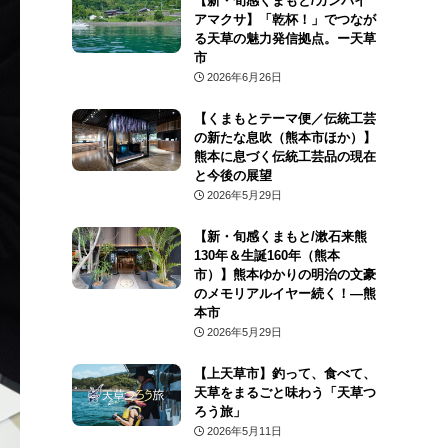
【新・旬感くまもと/カンパイ
アマクサ】「乾杯！」でつなが
る天草の魅力発信拠点。ー天草
市
2026年6月26日
【くまもとテーマ便／伝統工芸
の新たな息吹（熊本市ほか）】
熊本に息づく伝統工芸品の現在
と今後の展望
2026年5月29日
【新・旬感くまもと/漱石来熊
130年＆生誕160年（熊本
市）】熊本ゆかりの明治の文豪
のメモリアルイヤー続く！―熊
本市
2026年5月29日
【上天草市】釣って、食べて、
天草をまるごと味わう「天草つ
ろう旅」
2026年5月11日