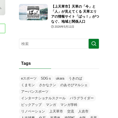
【上天草市】天草の「今」と
「人」が見えてくる 天草エリ
アの情報サイト「ばっ！」がつ
なぐ、地域と関係人口
2026年5月11日
Tags
eスポーツ
SDGｓ
ukara
うきのば
くまモン
さかなクン
のあそびマルシェ
アーバンスポーツ
インターナショナルスクール
パラグライダー
ピックアップ
マンガ
マンガ学科
リノベーション
上天草市
交流
人吉市
人吉球磨
化石
半導体
南関町
大阪
天草