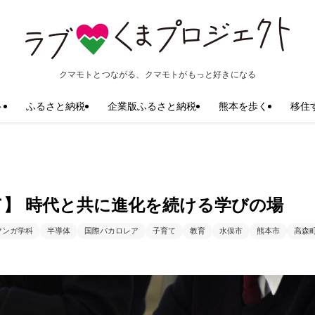
クマモトとつながる、クマモトがもっと好きになる
ト
ふるさと納税
企業版ふるさと納税
熊本を歩く
移住
て】 時代と共に進化を続ける学びの場
マンガ学科
半導体
国際バカロレア
子育て
教育
水俣市
熊本市
高森