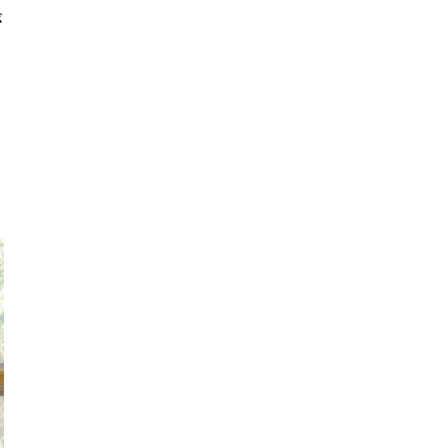
が
ス
と