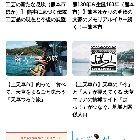
工芸の新たな息吹（熊本市
熊130年＆生誕160年（熊本
ほか）】 熊本に息づく伝統
市）】熊本ゆかりの明治の
工芸品の現在と今後の展望
文豪のメモリアルイヤー続
く！―熊本市
【上天草市】釣って、食べ
【上天草市】天草の「今」
て、天草をまるごと味わう
と「人」が見えてくる 天草
「天草つろう旅」
エリアの情報サイト「ば
っ！」がつなぐ、地域と関
係人口