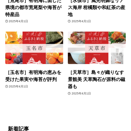
［荒尾市］有明海に面した
［水俣市］風光明媚なリア
県境の都市荒尾梨や海苔が
ス海岸 柑橘類や和紅茶の産
特産品
地
2025年4月1日
2025年4月1日
［玉名市］有明海の恵みを
［天草市］島々が織りなす
受けた果実や海苔が評判
景観美 天草陶石が原料の磁
器も
2025年4月1日
2025年4月1日
新着記事