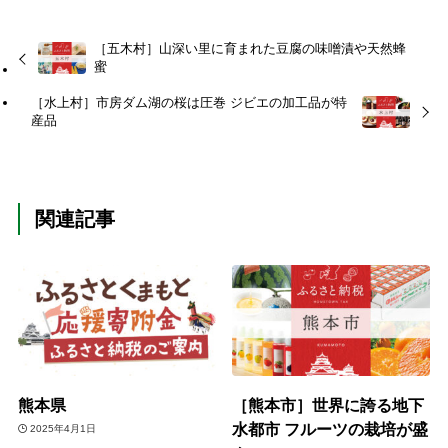
［五木村］山深い里に育まれた豆腐の味噌漬や天然蜂
蜜
［水上村］市房ダム湖の桜は圧巻 ジビエの加工品が特
産品
関連記事
熊本県
［熊本市］世界に誇る地下
水都市 フルーツの栽培が盛
2025年4月1日