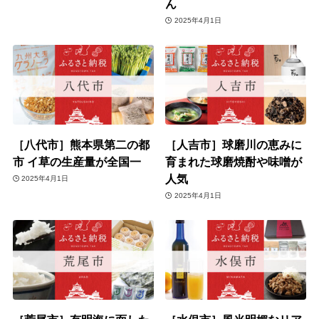
ん
2025年4月1日
［八代市］熊本県第二の都
［人吉市］球磨川の恵みに
市 イ草の生産量が全国一
育まれた球磨焼酎や味噌が
人気
2025年4月1日
2025年4月1日