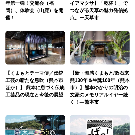
年第一弾！交流会（福
イアマクサ】「乾杯！」で
岡）、体験会（山鹿）を開
つながる天草の魅力発信拠
催！
点。ー天草市
【くまもとテーマ便／伝統
【新・旬感くまもと/漱石来
工芸の新たな息吹（熊本市
熊130年＆生誕160年（熊本
ほか）】 熊本に息づく伝統
市）】熊本ゆかりの明治の
工芸品の現在と今後の展望
文豪のメモリアルイヤー続
く！―熊本市