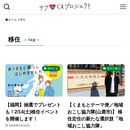
ホーム
移住
移住
– tag –
移住する
熊本の魅力
【福岡】抽選でプレゼント
【くまもとテーマ便／地域
も！2/14(土)移住イベント
おこし協力隊(山鹿市)】 移
を開催します！
住定住の新たな選択肢「地
域おこし協力隊」
2026年2月10日