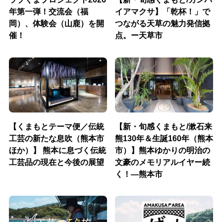
年第一弾！交流会（福
イアマクサ】「乾杯！」で
岡）、体験会（山鹿）を開
つながる天草の魅力発信拠
催！
点。ー天草市
【くまもとテーマ便／伝統
【新・旬感くまもと/漱石来
工芸の新たな息吹（熊本市
熊130年＆生誕160年（熊本
ほか）】 熊本に息づく伝統
市）】熊本ゆかりの明治の
工芸品の現在と今後の展望
文豪のメモリアルイヤー続
く！―熊本市