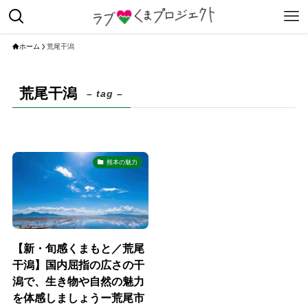
ホーム
荒尾干潟
荒尾干潟
– tag –
熊本の魅力
【新・旬感くまもと／荒尾
干潟】国内屈指の広さの干
潟で、生き物や自然の魅力
を体感しましょうー荒尾市