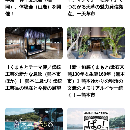
岡）、体験会（山鹿）を開
つながる天草の魅力発信拠
催！
点。ー天草市
【くまもとテーマ便／伝統
【新・旬感くまもと/漱石来
工芸の新たな息吹（熊本市
熊130年＆生誕160年（熊本
ほか）】 熊本に息づく伝統
市）】熊本ゆかりの明治の
工芸品の現在と今後の展望
文豪のメモリアルイヤー続
く！―熊本市