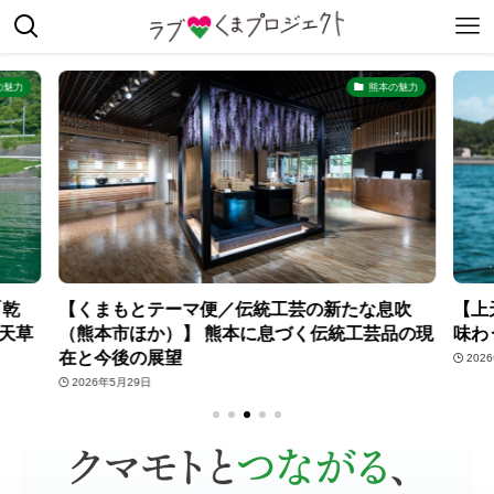
の魅力
熊本の魅力
「乾
【くまもとテーマ便／伝統工芸の新たな息吹
【上
天草
（熊本市ほか）】 熊本に息づく伝統工芸品の現
味わ
在と今後の展望
202
2026年5月29日