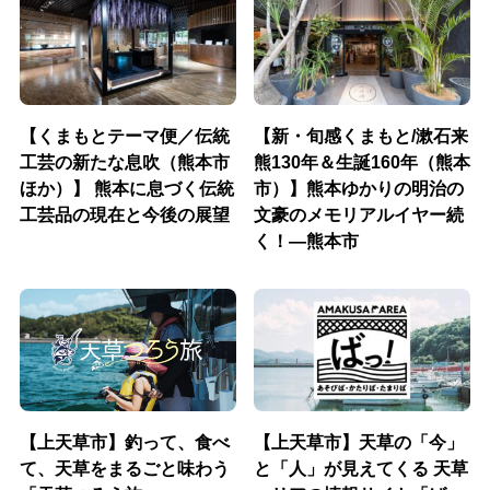
【くまもとテーマ便／伝統
【新・旬感くまもと/漱石来
工芸の新たな息吹（熊本市
熊130年＆生誕160年（熊本
ほか）】 熊本に息づく伝統
市）】熊本ゆかりの明治の
工芸品の現在と今後の展望
文豪のメモリアルイヤー続
く！―熊本市
【上天草市】釣って、食べ
【上天草市】天草の「今」
て、天草をまるごと味わう
と「人」が見えてくる 天草