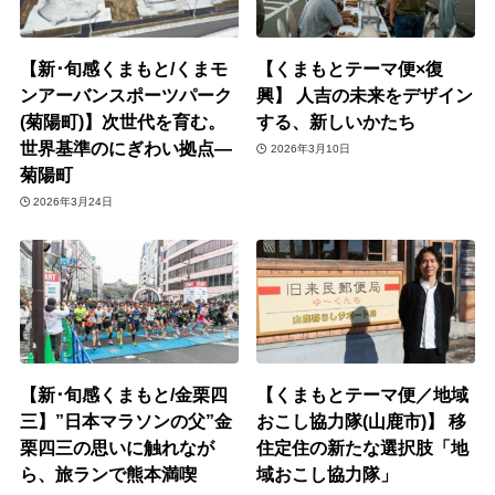
【新･旬感くまもと/くまモ
【くまもとテーマ便×復
ンアーバンスポーツパーク
興】 人吉の未来をデザイン
(菊陽町)】次世代を育む。
する、新しいかたち
世界基準のにぎわい拠点―
2026年3月10日
菊陽町
2026年3月24日
【新･旬感くまもと/金栗四
【くまもとテーマ便／地域
三】”日本マラソンの父”金
おこし協力隊(山鹿市)】 移
栗四三の思いに触れなが
住定住の新たな選択肢「地
ら、旅ランで熊本満喫
域おこし協力隊」