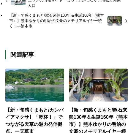
エリアの情報サイト「ばっ！」がつなぐ、地域と関係
人口
【新・旬感くまもと/漱石来熊130年＆生誕160年（熊本
市）】熊本ゆかりの明治の文豪のメモリアルイヤー続
く！―熊本市
関連記事
【新・旬感くまもと/カンパ
【新・旬感くまもと/漱石来
イアマクサ】「乾杯！」で
熊130年＆生誕160年（熊本
つながる天草の魅力発信拠
市）】熊本ゆかりの明治の
点。ー天草市
文豪のメモリアルイヤー続