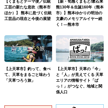
【くまもとテーマ便／伝統
【新・旬感くまもと/漱石来
工芸の新たな息吹（熊本市
熊130年＆生誕160年（熊本
ほか）】 熊本に息づく伝統
市）】熊本ゆかりの明治の
工芸品の現在と今後の展望
文豪のメモリアルイヤー続
く！―熊本市
【上天草市】釣って、食べ
【上天草市】天草の「今」
て、天草をまるごと味わう
と「人」が見えてくる 天草
「天草つろう旅」
エリアの情報サイト「ば
っ！」がつなぐ、地域と関
係人口