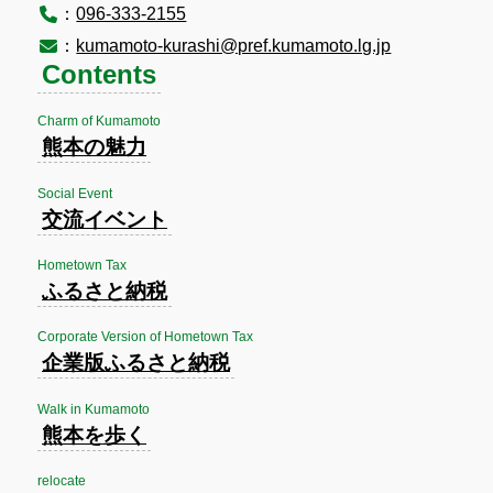
：
096-333-2155
：
kumamoto-kurashi@pref.kumamoto.lg.jp
Contents
Charm of Kumamoto
熊本の魅力
Social Event
交流イベント
Hometown Tax
ふるさと納税
Corporate Version of Hometown Tax
企業版ふるさと納税
Walk in Kumamoto
熊本を歩く
relocate