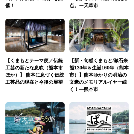
催！
点。ー天草市
【くまもとテーマ便／伝統
【新・旬感くまもと/漱石来
工芸の新たな息吹（熊本市
熊130年＆生誕160年（熊本
ほか）】 熊本に息づく伝統
市）】熊本ゆかりの明治の
工芸品の現在と今後の展望
文豪のメモリアルイヤー続
く！―熊本市