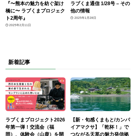
『〜熊本の魅力を紡ぐ架け
ラブくま通信 1/28号 – その
橋に〜 ラブくまプロジェク
他の情報
ト2周年』
2025年1月28日
2025年2月11日
新着記事
ラブくまプロジェクト2026
【新・旬感くまもと/カンパ
年第一弾！交流会（福
イアマクサ】「乾杯！」で
岡）、体験会（山鹿）を開
つながる天草の魅力発信拠