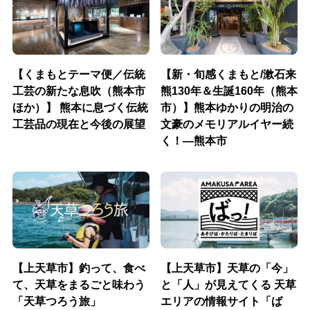
【くまもとテーマ便／伝統
【新・旬感くまもと/漱石来
工芸の新たな息吹（熊本市
熊130年＆生誕160年（熊本
ほか）】 熊本に息づく伝統
市）】熊本ゆかりの明治の
工芸品の現在と今後の展望
文豪のメモリアルイヤー続
く！―熊本市
【上天草市】釣って、食べ
【上天草市】天草の「今」
て、天草をまるごと味わう
と「人」が見えてくる 天草
「天草つろう旅」
エリアの情報サイト「ば