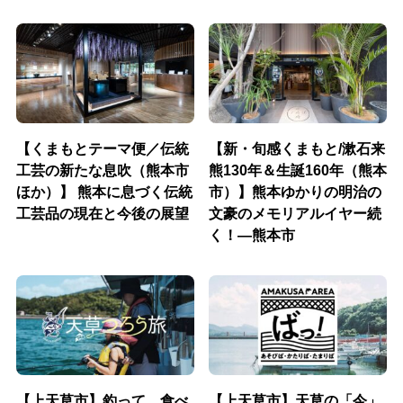
【くまもとテーマ便／伝統
【新・旬感くまもと/漱石来
工芸の新たな息吹（熊本市
熊130年＆生誕160年（熊本
ほか）】 熊本に息づく伝統
市）】熊本ゆかりの明治の
工芸品の現在と今後の展望
文豪のメモリアルイヤー続
く！―熊本市
【上天草市】釣って、食べ
【上天草市】天草の「今」