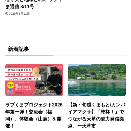
ま通信 3/11号
2025年3月11日
新着記事
ラブくまプロジェクト2026
【新・旬感くまもと/カンパ
年第一弾！交流会（福
イアマクサ】「乾杯！」で
岡）、体験会（山鹿）を開
つながる天草の魅力発信拠
催！
点。ー天草市