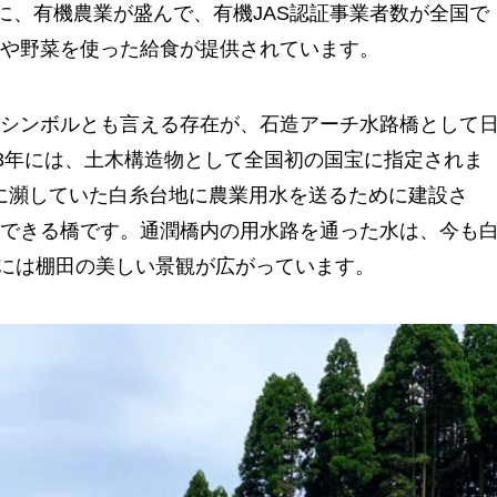
に、有機農業が盛んで、有機JAS認証事業者数が全国で
や野菜を使った給食が提供されています。
シンボルとも言える存在が、石造アーチ水路橋として
23年には、土木構造物として全国初の国宝に指定されま
不足に瀕していた白糸台地に農業用水を送るために建設さ
できる橋です。通潤橋内の用水路を通った水は、今も
帯には棚田の美しい景観が広がっています。