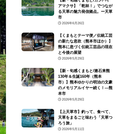
【新・旬感くまもと/カンパイ
アマクサ】「乾杯！」でつなが
る天草の魅力発信拠点。ー天草
市
2026年6月26日
【くまもとテーマ便／伝統工芸
の新たな息吹（熊本市ほか）】
熊本に息づく伝統工芸品の現在
と今後の展望
2026年5月29日
【新・旬感くまもと/漱石来熊
130年＆生誕160年（熊本
市）】熊本ゆかりの明治の文豪
のメモリアルイヤー続く！―熊
本市
2026年5月29日
【上天草市】釣って、食べて、
天草をまるごと味わう「天草つ
ろう旅」
2026年5月11日