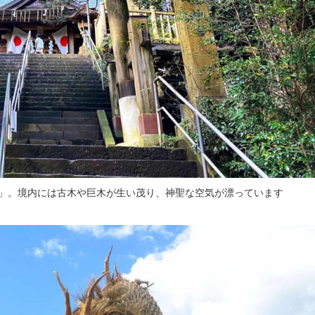
」。境内には古木や巨木が生い茂り、神聖な空気が漂っています