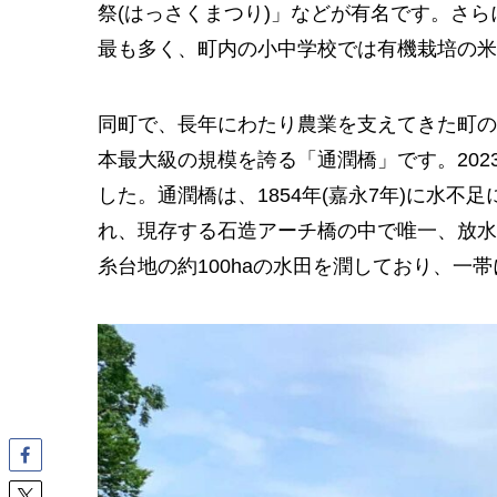
祭(はっさくまつり)」などが有名です。さら
最も多く、町内の小中学校では有機栽培の米
同町で、長年にわたり農業を支えてきた町の
本最大級の規模を誇る「通潤橋」です。20
した。通潤橋は、1854年(嘉永7年)に水
れ、現存する石造アーチ橋の中で唯一、放水
糸台地の約100haの水田を潤しており、一