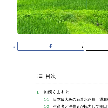
目次
旬感くまもと
日本最大級の石造水路橋「通潤
生産者と消費者が協力して棚田