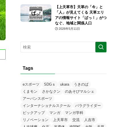
【上天草市】天草の「今」と
「人」が見えてくる 天草エリ
アの情報サイト「ばっ！」がつ
なぐ、地域と関係人口
2026年5月11日
Tags
eスポーツ
SDGｓ
ukara
うきのば
くまモン
さかなクン
のあそびマルシェ
アーバンスポーツ
インターナショナルスクール
パラグライダー
ピックアップ
マンガ
マンガ学科
リノベーション
上天草市
交流
人吉市
人吉球磨
化石
半導体
南関町
大阪
天草