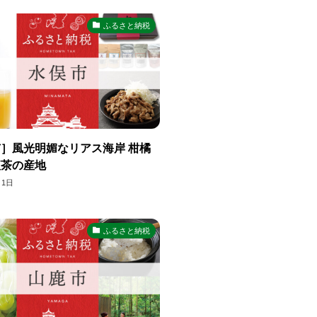
ふるさと納税
］風光明媚なリアス海岸 柑橘
紅茶の産地
月1日
ふるさと納税