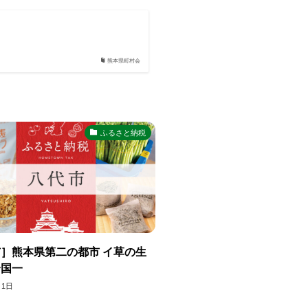
熊本県町村会
ふるさと納税
］熊本県第二の都市 イ草の生
全国一
月1日