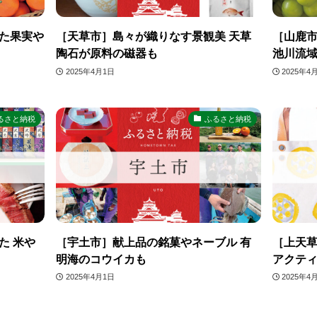
た果実や
［天草市］島々が織りなす景観美 天草
［山鹿市
陶石が原料の磁器も
池川流
2025年4月1日
2025年4
るさと納税
ふるさと納税
た 米や
［宇土市］献上品の銘菓やネーブル 有
［上天
明海のコウイカも
アクテ
2025年4月1日
2025年4