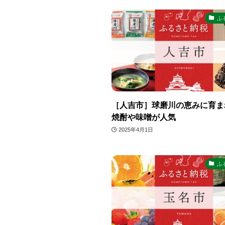
ふ
［人吉市］球磨川の恵みに育ま
焼酎や味噌が人気
2025年4月1日
ふ