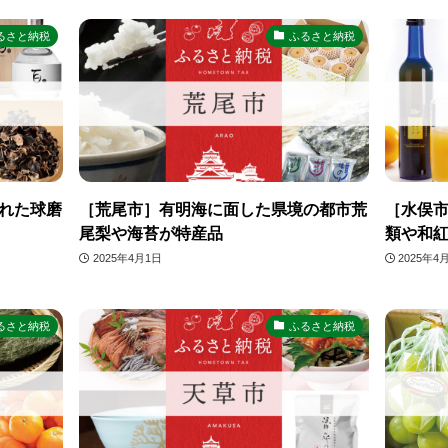
るさと納税
ふるさと納税
れた球磨
［荒尾市］有明海に面した県境の都市荒
［水俣市
尾梨や海苔が特産品
類や和
2025年4月1日
2025年4
るさと納税
ふるさと納税