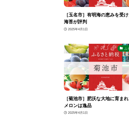
［玉名市］有明海の恵みを受け
海苔が評判
2025年4月1日
ふ
［菊池市］肥沃な大地に育まれ
メロンは逸品
2025年4月1日