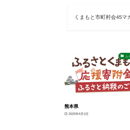
くまもと市町村会45マ
ふ
熊本県
2025年4月1日