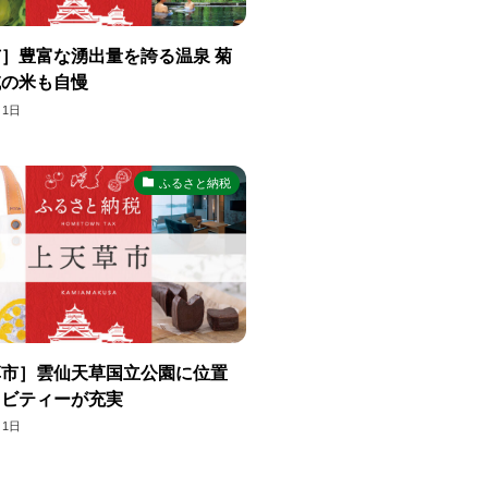
］豊富な湧出量を誇る温泉 菊
域の米も自慢
月1日
ふるさと納税
草市］雲仙天草国立公園に位置
ィビティーが充実
月1日