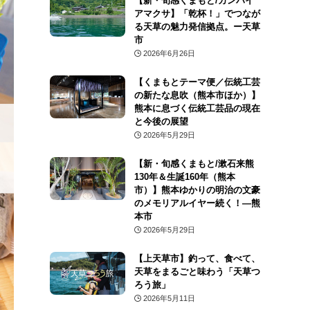
【新・旬感くまもと/カンパイ
アマクサ】「乾杯！」でつなが
る天草の魅力発信拠点。ー天草
市
2026年6月26日
【くまもとテーマ便／伝統工芸
の新たな息吹（熊本市ほか）】
熊本に息づく伝統工芸品の現在
と今後の展望
2026年5月29日
【新・旬感くまもと/漱石来熊
130年＆生誕160年（熊本
市）】熊本ゆかりの明治の文豪
のメモリアルイヤー続く！―熊
本市
2026年5月29日
【上天草市】釣って、食べて、
天草をまるごと味わう「天草つ
ろう旅」
2026年5月11日