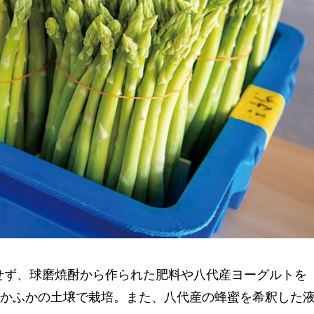
用せず、球磨焼酎から作られた肥料や八代産ヨーグルトを
かふかの土壌で栽培。また、八代産の蜂蜜を希釈した