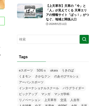
【上天草市】天草の「今」と
「人」が見えてくる 天草エリ
アの情報サイト「ばっ！」がつ
なぐ、地域と関係人口
2026年5月11日
ふ
地
Tags
eスポーツ
SDGｓ
ukara
うきのば
くまモン
さかなクン
のあそびマルシェ
用
アーバンスポーツ
返
インターナショナルスクール
パラグライダー
ピックアップ
マンガ
マンガ学科
リノベーション
上天草市
交流
人吉市
人吉球磨
化石
半導体
南関町
大阪
天草