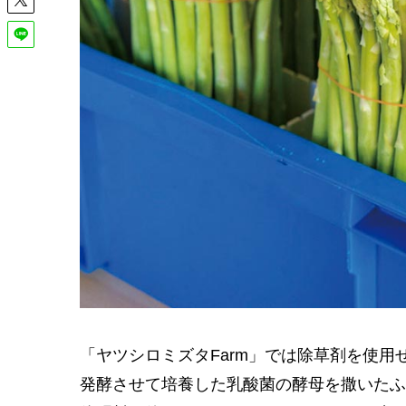
「ヤツシロミズタFarm」では除草剤を使
発酵させて培養した乳酸菌の酵母を撒いたふ