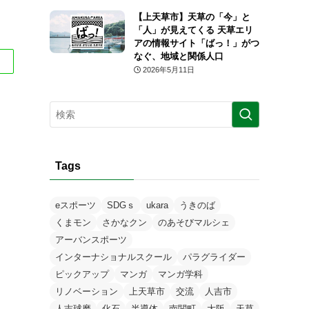
【上天草市】天草の「今」と
「人」が見えてくる 天草エリ
アの情報サイト「ばっ！」がつ
なぐ、地域と関係人口
2026年5月11日
Tags
eスポーツ
SDGｓ
ukara
うきのば
くまモン
さかなクン
のあそびマルシェ
アーバンスポーツ
インターナショナルスクール
パラグライダー
ピックアップ
マンガ
マンガ学科
リノベーション
上天草市
交流
人吉市
人吉球磨
化石
半導体
南関町
大阪
天草