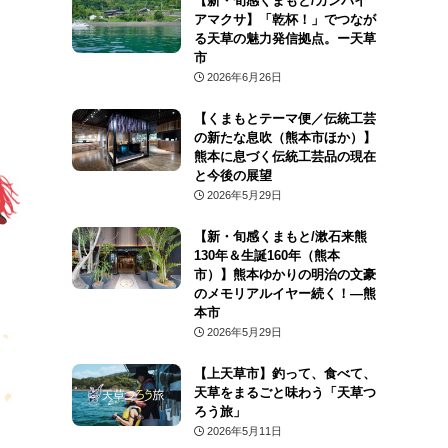
【新・旬感くまもと/カンパイ
アマクサ】「乾杯！」でつなが
る天草の魅力発信拠点。ー天草
市
2026年6月26日
【くまもとテーマ便／伝統工芸
の新たな息吹（熊本市ほか）】
熊本に息づく伝統工芸品の現在
と今後の展望
2026年5月29日
【新・旬感くまもと/漱石来熊
130年＆生誕160年（熊本
市）】熊本ゆかりの明治の文豪
のメモリアルイヤー続く！―熊
本市
2026年5月29日
【上天草市】釣って、食べて、
天草をまるごと味わう「天草つ
ろう旅」
2026年5月11日