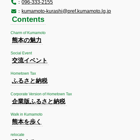
：
096-333-2155
：
kumamoto-kurashi@pref.kumamoto.lg.jp
Contents
Charm of Kumamoto
熊本の魅力
Social Event
交流イベント
Hometown Tax
ふるさと納税
Corporate Version of Hometown Tax
企業版ふるさと納税
Walk in Kumamoto
熊本を歩く
relocate