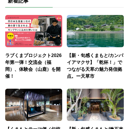
新着記事
ラブくまプロジェクト2026
【新・旬感くまもと/カンパ
年第一弾！交流会（福
イアマクサ】「乾杯！」で
岡）、体験会（山鹿）を開
つながる天草の魅力発信拠
催！
点。ー天草市
【くまもとテーマ便／伝統
【新・旬感くまもと/漱石来