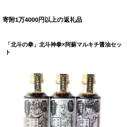
寄附1万4000円以上の返礼品
「北斗の拳」北斗神拳×阿蘇マルキチ醤油セッ
ト