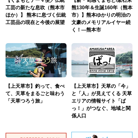
工芸の新たな息吹（熊本市
熊130年＆生誕160年（熊本
ほか）】 熊本に息づく伝統
市）】熊本ゆかりの明治の
工芸品の現在と今後の展望
文豪のメモリアルイヤー続
く！―熊本市
【上天草市】釣って、食べ
【上天草市】天草の「今」
て、天草をまるごと味わう
と「人」が見えてくる 天草
「天草つろう旅」
エリアの情報サイト「ば
っ！」がつなぐ、地域と関
係人口