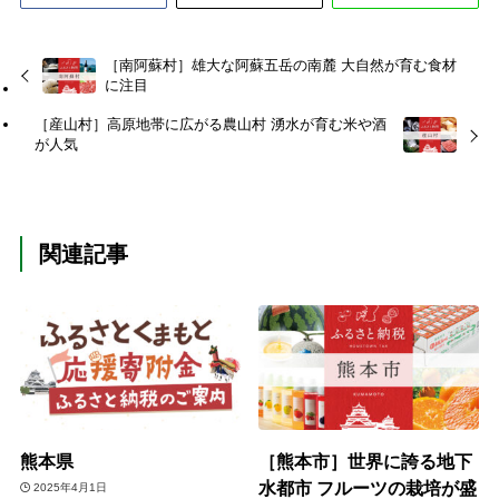
［南阿蘇村］雄大な阿蘇五岳の南麓 大自然が育む食材
に注目
［産山村］高原地帯に広がる農山村 湧水が育む米や酒
が人気
関連記事
熊本県
［熊本市］世界に誇る地下
水都市 フルーツの栽培が盛
2025年4月1日