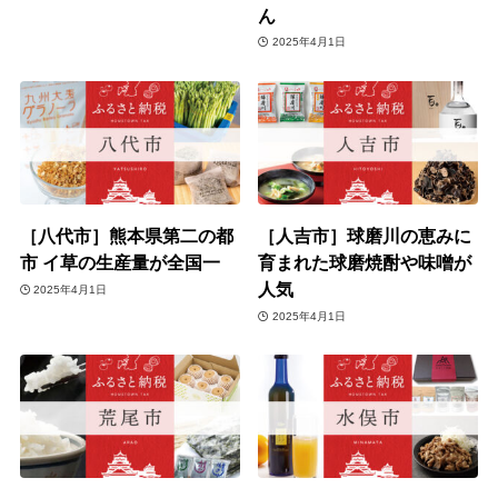
ん
2025年4月1日
［八代市］熊本県第二の都
［人吉市］球磨川の恵みに
市 イ草の生産量が全国一
育まれた球磨焼酎や味噌が
人気
2025年4月1日
2025年4月1日