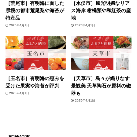
［荒尾市］有明海に面した
［水俣市］風光明媚なリア
県境の都市荒尾梨や海苔が
ス海岸 柑橘類や和紅茶の産
特産品
地
2025年4月1日
2025年4月1日
［玉名市］有明海の恵みを
［天草市］島々が織りなす
受けた果実や海苔が評判
景観美 天草陶石が原料の磁
器も
2025年4月1日
2025年4月1日