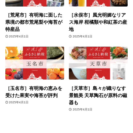
［荒尾市］有明海に面した
［水俣市］風光明媚なリア
県境の都市荒尾梨や海苔が
ス海岸 柑橘類や和紅茶の産
特産品
地
2025年4月1日
2025年4月1日
［玉名市］有明海の恵みを
［天草市］島々が織りなす
受けた果実や海苔が評判
景観美 天草陶石が原料の磁
器も
2025年4月1日
2025年4月1日