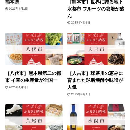
熊本県
［熊本市］世界に誇る地下
水都市 フルーツの栽培が盛
2025年4月1日
ん
2025年4月1日
［八代市］熊本県第二の都
［人吉市］球磨川の恵みに
市 イ草の生産量が全国一
育まれた球磨焼酎や味噌が
人気
2025年4月1日
2025年4月1日