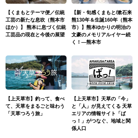
【くまもとテーマ便／伝統
【新・旬感くまもと/漱石来
工芸の新たな息吹（熊本市
熊130年＆生誕160年（熊本
ほか）】 熊本に息づく伝統
市）】熊本ゆかりの明治の
工芸品の現在と今後の展望
文豪のメモリアルイヤー続
く！―熊本市
【上天草市】釣って、食べ
【上天草市】天草の「今」
て、天草をまるごと味わう
と「人」が見えてくる 天草
「天草つろう旅」
エリアの情報サイト「ば
っ！」がつなぐ、地域と関
係人口