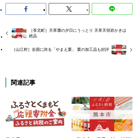
［苓北町］天草灘の夕日にうっとり 天草天領岩かきは
絶品
［山江村］全国に誇る「やまえ栗」 栗の加工品も好評
関連記事