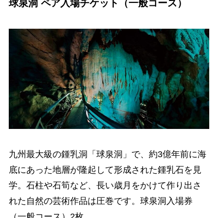
球泉洞 ペア入場チケット（一般コース）
九州最大級の鍾乳洞「球泉洞」で、約3億年前に海
底にあった地層が隆起して形成された鍾乳石を見
学。石柱や石筍など、長い歳月をかけて作り出さ
れた自然の芸術作品は圧巻です。球泉洞入場券
（一般コース）2枚