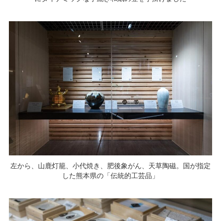
左から、山鹿灯籠、小代焼き、肥後象がん、天草陶磁。国が指定
した熊本県の「伝統的工芸品」