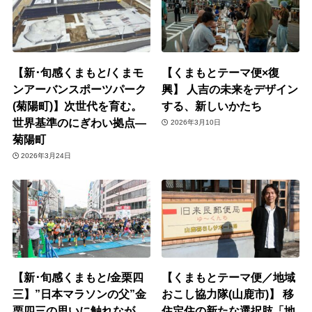
【新･旬感くまもと/くまモ
【くまもとテーマ便×復
ンアーバンスポーツパーク
興】 人吉の未来をデザイン
(菊陽町)】次世代を育む。
する、新しいかたち
世界基準のにぎわい拠点―
2026年3月10日
菊陽町
2026年3月24日
【新･旬感くまもと/金栗四
【くまもとテーマ便／地域
三】”日本マラソンの父”金
おこし協力隊(山鹿市)】 移
栗四三の思いに触れなが
住定住の新たな選択肢「地