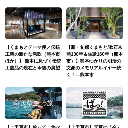
【くまもとテーマ便／伝統
【新・旬感くまもと/漱石来
工芸の新たな息吹（熊本市
熊130年＆生誕160年（熊本
ほか）】 熊本に息づく伝統
市）】熊本ゆかりの明治の
工芸品の現在と今後の展望
文豪のメモリアルイヤー続
く！―熊本市
【上天草市】釣って、食べ
【上天草市】天草の「今」