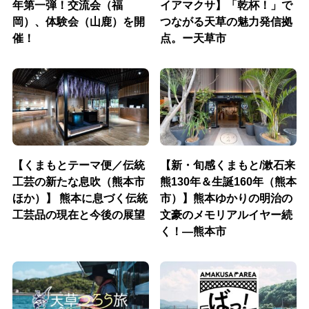
年第一弾！交流会（福
イアマクサ】「乾杯！」で
岡）、体験会（山鹿）を開
つながる天草の魅力発信拠
催！
点。ー天草市
【くまもとテーマ便／伝統
【新・旬感くまもと/漱石来
工芸の新たな息吹（熊本市
熊130年＆生誕160年（熊本
ほか）】 熊本に息づく伝統
市）】熊本ゆかりの明治の
工芸品の現在と今後の展望
文豪のメモリアルイヤー続
く！―熊本市