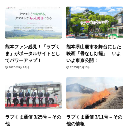
熊本ファン必見！「ラブく
熊本県山鹿市を舞台にした
ま」がポータルサイトとし
映画「骨なし灯籠」 いよ
てパワーアップ！
いよ東京公開！
2025年9月24日
2025年5月13日
ラブくま通信 3/25号 – その
ラブくま通信 3/11号 – その
他
他の情報