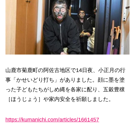
山鹿市菊鹿町の阿佐古地区で14日夜、小正月の行
事「かせいどり打ち」がありました。顔に墨を塗
った子どもたちがしめ縄を各家に配り、五穀豊穣
［ほうじょう］や家内安全を祈願しました。
https://kumanichi.com/articles/1661457