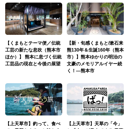
【くまもとテーマ便／伝統
【新・旬感くまもと/漱石来
工芸の新たな息吹（熊本市
熊130年＆生誕160年（熊本
ほか）】 熊本に息づく伝統
市）】熊本ゆかりの明治の
工芸品の現在と今後の展望
文豪のメモリアルイヤー続
く！―熊本市
【上天草市】釣って、食べ
【上天草市】天草の「今」