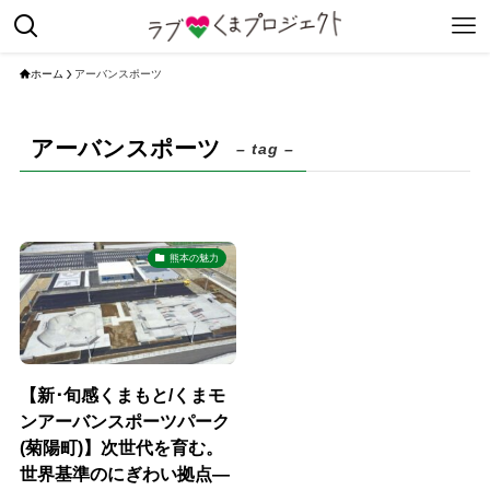
ホーム
アーバンスポーツ
アーバンスポーツ
– tag –
熊本の魅力
【新･旬感くまもと/くまモ
ンアーバンスポーツパーク
(菊陽町)】次世代を育む。
世界基準のにぎわい拠点―