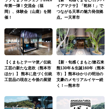
年第一弾！交流会（福
イアマクサ】「乾杯！」で
岡）、体験会（山鹿）を開
つながる天草の魅力発信拠
催！
点。ー天草市
【くまもとテーマ便／伝統
【新・旬感くまもと/漱石来
工芸の新たな息吹（熊本市
熊130年＆生誕160年（熊本
ほか）】 熊本に息づく伝統
市）】熊本ゆかりの明治の
工芸品の現在と今後の展望
文豪のメモリアルイヤー続
く！―熊本市