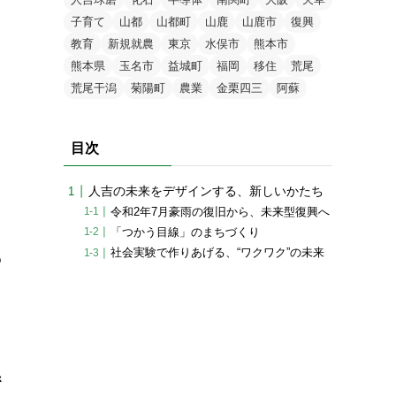
子育て
山都
山都町
山鹿
山鹿市
復興
教育
新規就農
東京
水俣市
熊本市
熊本県
玉名市
益城町
福岡
移住
荒尾
荒尾干潟
菊陽町
農業
金栗四三
阿蘇
目次
人吉の未来をデザインする、新しいかたち
令和2年7月豪雨の復旧から、未来型復興へ
「つかう目線」のまちづくり
社会実験で作りあげる、“ワクワク”の未来
め
ま
係