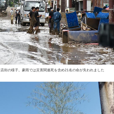
商店街の様子。豪雨では災害関連死を含め21名の命が失われました