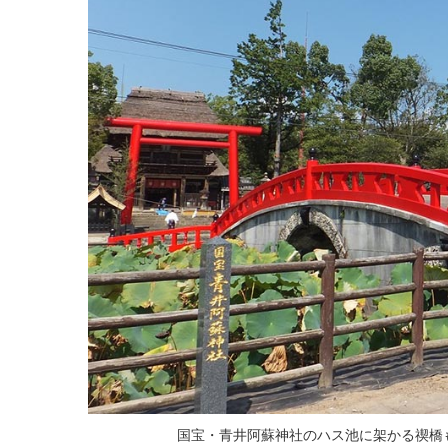
国宝・青井阿蘇神社のハス池に架かる禊橋も