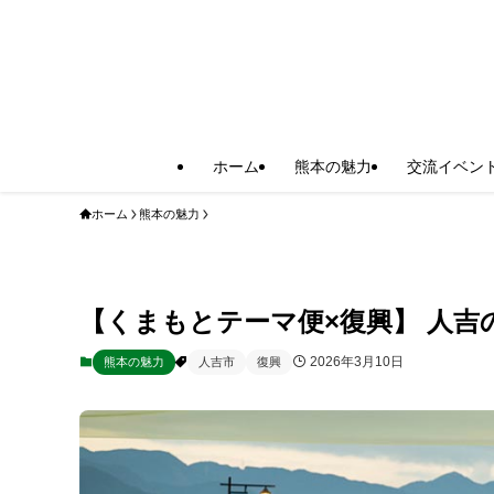
ホーム
熊本の魅力
交流イベン
ホーム
熊本の魅力
【くまもとテーマ便×復興】 人
2026年3月10日
熊本の魅力
人吉市
復興