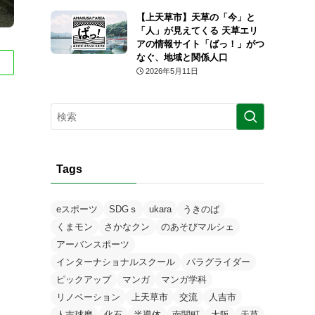
【上天草市】天草の「今」と
「人」が見えてくる 天草エリ
アの情報サイト「ばっ！」がつ
なぐ、地域と関係人口
2026年5月11日
Tags
eスポーツ
SDGｓ
ukara
うきのば
くまモン
さかなクン
のあそびマルシェ
アーバンスポーツ
インターナショナルスクール
パラグライダー
ピックアップ
マンガ
マンガ学科
リノベーション
上天草市
交流
人吉市
人吉球磨
化石
半導体
南関町
大阪
天草