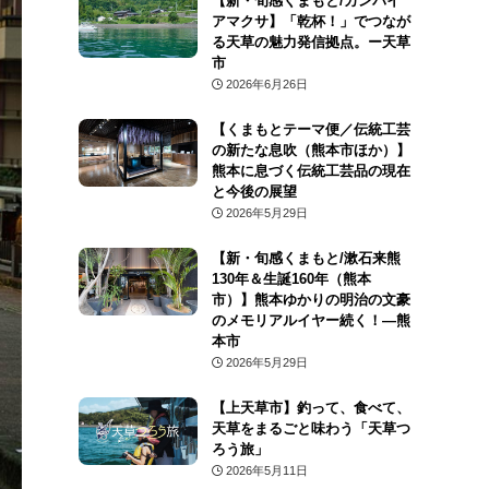
【新・旬感くまもと/カンパイ
アマクサ】「乾杯！」でつなが
る天草の魅力発信拠点。ー天草
市
2026年6月26日
【くまもとテーマ便／伝統工芸
の新たな息吹（熊本市ほか）】
熊本に息づく伝統工芸品の現在
と今後の展望
2026年5月29日
【新・旬感くまもと/漱石来熊
130年＆生誕160年（熊本
市）】熊本ゆかりの明治の文豪
のメモリアルイヤー続く！―熊
本市
2026年5月29日
【上天草市】釣って、食べて、
天草をまるごと味わう「天草つ
ろう旅」
2026年5月11日