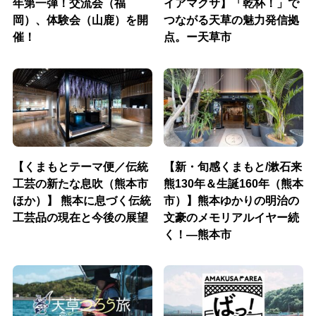
年第一弾！交流会（福
イアマクサ】「乾杯！」で
岡）、体験会（山鹿）を開
つながる天草の魅力発信拠
催！
点。ー天草市
【くまもとテーマ便／伝統
【新・旬感くまもと/漱石来
工芸の新たな息吹（熊本市
熊130年＆生誕160年（熊本
ほか）】 熊本に息づく伝統
市）】熊本ゆかりの明治の
工芸品の現在と今後の展望
文豪のメモリアルイヤー続
く！―熊本市