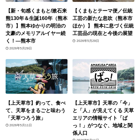
【新・旬感くまもと/漱石来
【くまもとテーマ便／伝統
熊130年＆生誕160年（熊本
工芸の新たな息吹（熊本市
市）】熊本ゆかりの明治の
ほか）】 熊本に息づく伝統
文豪のメモリアルイヤー続
工芸品の現在と今後の展望
く！―熊本市
2026年5月29日
2026年5月29日
【上天草市】釣って、食べ
【上天草市】天草の「今」
て、天草をまるごと味わう
と「人」が見えてくる 天草
「天草つろう旅」
エリアの情報サイト「ば
っ！」がつなぐ、地域と関
2026年5月11日
係人口