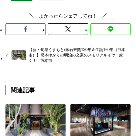
よかったらシェアしてね！
【新・旬感くまもと/漱石来熊130年＆生誕160年（熊本
市）】熊本ゆかりの明治の文豪のメモリアルイヤー続
く！―熊本市
関連記事