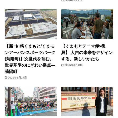
2026年5月11日
【新･旬感くまもと/くまモ
【くまもとテーマ便×復
ンアーバンスポーツパーク
興】 人吉の未来をデザイン
(菊陽町)】次世代を育む。
する、新しいかたち
世界基準のにぎわい拠点―
2026年3月10日
菊陽町
2026年3月24日