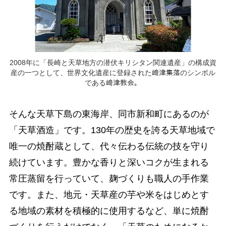
2008年に「長崎と天草地方の潜伏キリシタン関連遺産」の構成資
産の一つとして、世界文化遺産に登録された﨑津集落のシンボル
である﨑津教会。
そんな天草下島の東海岸、同市新和町にあるのが
「天草酒造」です。130年の歴史を誇る天草地域で
唯一の焼酎蔵として、代々伝わる伝統の技を守り
続けています。豊かな香りと深いコクが生まれる
常圧蒸留を行っていて、麹づくりも職人の手作業
です。また、地元・天草産の芋や米をはじめとす
る地域の素材を積極的に使用するなど、単に焼酎