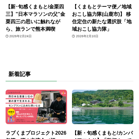
【新･旬感くまもと/金栗四
【くまもとテーマ便／地域
三】”日本マラソンの父”金
おこし協力隊(山鹿市)】 移
栗四三の思いに触れなが
住定住の新たな選択肢「地
ら、旅ランで熊本満喫
域おこし協力隊」
2026年2月24日
2026年2月10日
新着記事
ラブくまプロジェクト2026
【新・旬感くまもと/カンパ