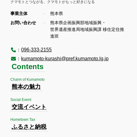
クマモトとつながる、
クマモトがもっと好きになる
事業主体
熊本県
・
お問い合わせ
熊本県企画振興部地域振興
世界遺産推進局地域振興課 移住定住推
進班
：
096-333-2155
：
kumamoto-kurashi@pref.kumamoto.lg.jp
Contents
Charm of Kumamoto
熊本の魅力
Social Event
交流イベント
Hometown Tax
ふるさと納税