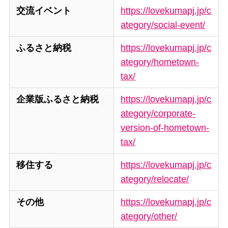
交流イベント
https://lovekumapj.jp/c
ategory/social-event/
ふるさと納税
https://lovekumapj.jp/c
ategory/hometown-
tax/
企業版ふるさと納税
https://lovekumapj.jp/c
ategory/corporate-
version-of-hometown-
tax/
移住する
https://lovekumapj.jp/c
ategory/relocate/
その他
https://lovekumapj.jp/c
ategory/other/