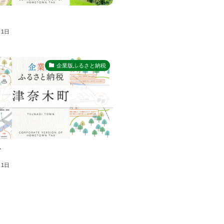
月1日
企業版ふるさと納税
町
月1日