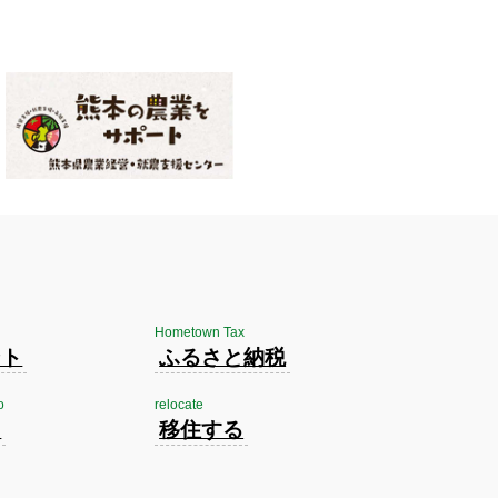
Hometown Tax
ント
ふるさと納税
o
relocate
く
移住する