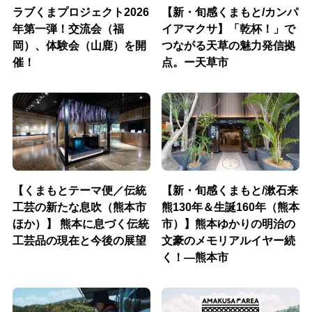
ラブくまプロジェクト2026
【新・旬感くまもと/カンパ
年第一弾！交流会（福
イアマクサ】「乾杯！」で
岡）、体験会（山鹿）を開
つながる天草の魅力発信拠
催！
点。ー天草市
【くまもとテーマ便／伝統
【新・旬感くまもと/漱石来
工芸の新たな息吹（熊本市
熊130年＆生誕160年（熊本
ほか）】 熊本に息づく伝統
市）】熊本ゆかりの明治の
工芸品の現在と今後の展望
文豪のメモリアルイヤー続
く！―熊本市