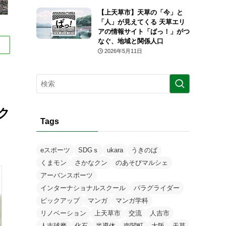
【上天草市】天草の「今」と
「人」が見えてくる 天草エリ
アの情報サイト「ばっ！」がつ
なぐ、地域と関係人口
2026年5月11日
ク
Tags
eスポーツ
SDGｓ
ukara
うきのば
くまモン
さかなクン
のあそびマルシェ
アーバンスポーツ
インターナショナルスクール
パラグライダー
ピックアップ
マンガ
マンガ学科
リノベーション
上天草市
交流
人吉市
人吉球磨
化石
半導体
南関町
大阪
天草