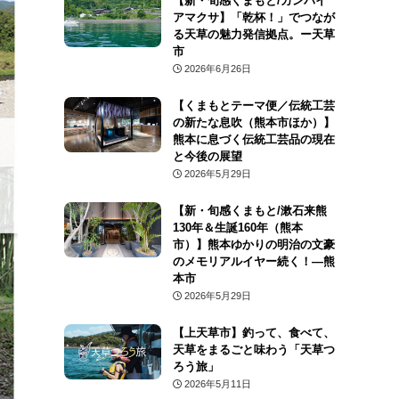
【新・旬感くまもと/カンパイ
アマクサ】「乾杯！」でつなが
る天草の魅力発信拠点。ー天草
市
2026年6月26日
【くまもとテーマ便／伝統工芸
の新たな息吹（熊本市ほか）】
熊本に息づく伝統工芸品の現在
と今後の展望
2026年5月29日
【新・旬感くまもと/漱石来熊
130年＆生誕160年（熊本
市）】熊本ゆかりの明治の文豪
のメモリアルイヤー続く！―熊
本市
2026年5月29日
【上天草市】釣って、食べて、
天草をまるごと味わう「天草つ
ろう旅」
2026年5月11日