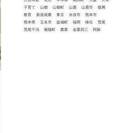
子育て
山都
山都町
山鹿
山鹿市
復興
教育
新規就農
東京
水俣市
熊本市
熊本県
玉名市
益城町
福岡
移住
荒尾
荒尾干潟
菊陽町
農業
金栗四三
阿蘇