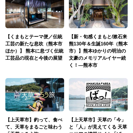
【くまもとテーマ便／伝統
【新・旬感くまもと/漱石来
工芸の新たな息吹（熊本市
熊130年＆生誕160年（熊本
ほか）】 熊本に息づく伝統
市）】熊本ゆかりの明治の
工芸品の現在と今後の展望
文豪のメモリアルイヤー続
く！―熊本市
【上天草市】釣って、食べ
【上天草市】天草の「今」
て、天草をまるごと味わう
と「人」が見えてくる 天草