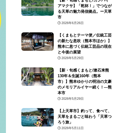
【新・旬感くまもと/カンパイ
アマクサ】「乾杯！」でつなが
る天草の魅力発信拠点。ー天草
市
2026年6月26日
【くまもとテーマ便／伝統工芸
の新たな息吹（熊本市ほか）】
熊本に息づく伝統工芸品の現在
と今後の展望
2026年5月29日
【新・旬感くまもと/漱石来熊
130年＆生誕160年（熊本
市）】熊本ゆかりの明治の文豪
のメモリアルイヤー続く！―熊
本市
2026年5月29日
【上天草市】釣って、食べて、
天草をまるごと味わう「天草つ
ろう旅」
2026年5月11日