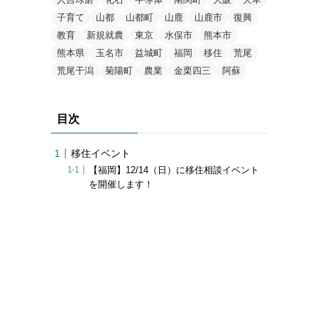
子育て
山都
山都町
山鹿
山鹿市
復興
教育
新規就農
東京
水俣市
熊本市
熊本県
玉名市
益城町
福岡
移住
荒尾
荒尾干潟
菊陽町
農業
金栗四三
阿蘇
目次
移住イベント
【福岡】12/14（日）に移住相談イベント
を開催します！