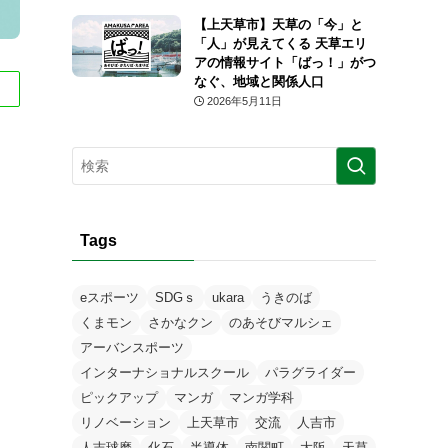
【上天草市】天草の「今」と
「人」が見えてくる 天草エリ
アの情報サイト「ばっ！」がつ
なぐ、地域と関係人口
2026年5月11日
Tags
eスポーツ
SDGｓ
ukara
うきのば
くまモン
さかなクン
のあそびマルシェ
アーバンスポーツ
インターナショナルスクール
パラグライダー
ピックアップ
マンガ
マンガ学科
リノベーション
上天草市
交流
人吉市
人吉球磨
化石
半導体
南関町
大阪
天草