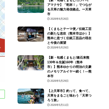
【新・旬感くまもと/カンパイ
アマクサ】「乾杯！」でつなが
る天草の魅力発信拠点。ー天草
市
2026年6月26日
【くまもとテーマ便／伝統工芸
の新たな息吹（熊本市ほか）】
熊本に息づく伝統工芸品の現在
と今後の展望
2026年5月29日
【新・旬感くまもと/漱石来熊
130年＆生誕160年（熊本
市）】熊本ゆかりの明治の文豪
のメモリアルイヤー続く！―熊
本市
2026年5月29日
【上天草市】釣って、食べて、
天草をまるごと味わう「天草つ
ろう旅」
2026年5月11日