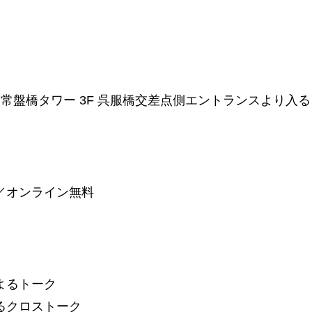
−4 常盤橋タワー 3F 呉服橋交差点側エントランスより入る
）／オンライン無料
よるトーク
よるクロストーク