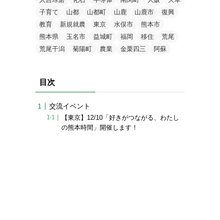
子育て
山都
山都町
山鹿
山鹿市
復興
教育
新規就農
東京
水俣市
熊本市
熊本県
玉名市
益城町
福岡
移住
荒尾
荒尾干潟
菊陽町
農業
金栗四三
阿蘇
目次
交流イベント
【東京】12/10「好きがつながる、わたし
の熊本時間」開催します！