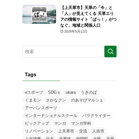
【上天草市】天草の「今」と
「人」が見えてくる 天草エリ
アの情報サイト「ばっ！」がつ
なぐ、地域と関係人口
2026年5月11日
Tags
eスポーツ
SDGｓ
ukara
うきのば
くまモン
さかなクン
のあそびマルシェ
アーバンスポーツ
インターナショナルスクール
パラグライダー
ピックアップ
マンガ
マンガ学科
リノベーション
上天草市
交流
人吉市
人吉球磨
化石
半導体
南関町
大阪
天草