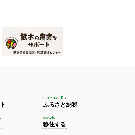
Hometown Tax
ント
ふるさと納税
o
relocate
く
移住する