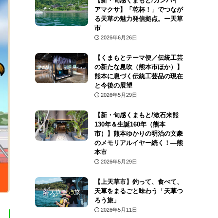
【新・旬感くまもと/カンパイ
アマクサ】「乾杯！」でつなが
る天草の魅力発信拠点。ー天草
市
2026年6月26日
【くまもとテーマ便／伝統工芸
の新たな息吹（熊本市ほか）】
熊本に息づく伝統工芸品の現在
と今後の展望
2026年5月29日
【新・旬感くまもと/漱石来熊
130年＆生誕160年（熊本
市）】熊本ゆかりの明治の文豪
のメモリアルイヤー続く！―熊
本市
2026年5月29日
【上天草市】釣って、食べて、
天草をまるごと味わう「天草つ
ろう旅」
2026年5月11日