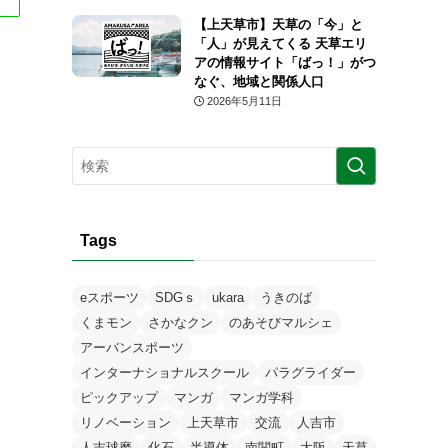
【上天草市】天草の「今」と
「人」が見えてくる 天草エリ
アの情報サイト「ばっ！」がつ
なぐ、地域と関係人口
2026年5月11日
Tags
eスポーツ
SDGｓ
ukara
うきのば
くまモン
さかなクン
のあそびマルシェ
アーバンスポーツ
インターナショナルスクール
パラグライダー
ピックアップ
マンガ
マンガ学科
リノベーション
上天草市
交流
人吉市
人吉球磨
化石
半導体
南関町
大阪
天草