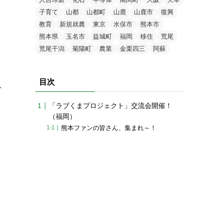
子育て
山都
山都町
山鹿
山鹿市
復興
教育
新規就農
東京
水俣市
熊本市
熊本県
玉名市
益城町
福岡
移住
荒尾
荒尾干潟
菊陽町
農業
金栗四三
阿蘇
目次
で
「ラブくまプロジェクト」交流会開催！
（福岡）
熊本ファンの皆さん、集まれ～！