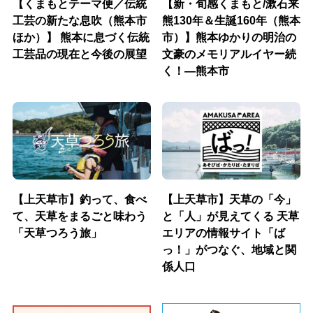
【くまもとテーマ便／伝統
【新・旬感くまもと/漱石来
工芸の新たな息吹（熊本市
熊130年＆生誕160年（熊本
ほか）】 熊本に息づく伝統
市）】熊本ゆかりの明治の
工芸品の現在と今後の展望
文豪のメモリアルイヤー続
く！―熊本市
【上天草市】釣って、食べ
【上天草市】天草の「今」
て、天草をまるごと味わう
と「人」が見えてくる 天草
「天草つろう旅」
エリアの情報サイト「ば
っ！」がつなぐ、地域と関
係人口