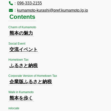
：
096-333-2155
：
kumamoto-kurashi@pref.kumamoto.lg.jp
Contents
Charm of Kumamoto
熊本の魅力
Social Event
交流イベント
Hometown Tax
ふるさと納税
Corporate Version of Hometown Tax
企業版ふるさと納税
Walk in Kumamoto
熊本を歩く
relocate