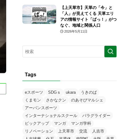
【上天草市】天草の「今」と
「人」が見えてくる 天草エリ
アの情報サイト「ばっ！」がつ
なぐ、地域と関係人口
2026年5月11日
Tags
eスポーツ
SDGｓ
ukara
うきのば
くまモン
さかなクン
のあそびマルシェ
アーバンスポーツ
インターナショナルスクール
パラグライダー
ピックアップ
マンガ
マンガ学科
リノベーション
上天草市
交流
人吉市
人吉球磨
化石
半導体
南関町
大阪
天草