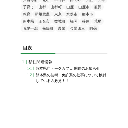
子育て
山都
山都町
山鹿
山鹿市
復興
教育
新規就農
東京
水俣市
熊本市
熊本県
玉名市
益城町
福岡
移住
荒尾
荒尾干潟
菊陽町
農業
金栗四三
阿蘇
目次
移住関連情報
熊本県庁トークカフェ 開催のお知らせ
熊本県の技術・免許系の仕事について検討
している方必見！！