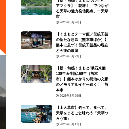
【新・旬感くまもと/カンパイ
アマクサ】「乾杯！」でつなが
る天草の魅力発信拠点。ー天草
市
2026年6月26日
【くまもとテーマ便／伝統工芸
の新たな息吹（熊本市ほか）】
熊本に息づく伝統工芸品の現在
と今後の展望
2026年5月29日
【新・旬感くまもと/漱石来熊
130年＆生誕160年（熊本
市）】熊本ゆかりの明治の文豪
のメモリアルイヤー続く！―熊
本市
2026年5月29日
【上天草市】釣って、食べて、
天草をまるごと味わう「天草つ
ろう旅」
2026年5月11日